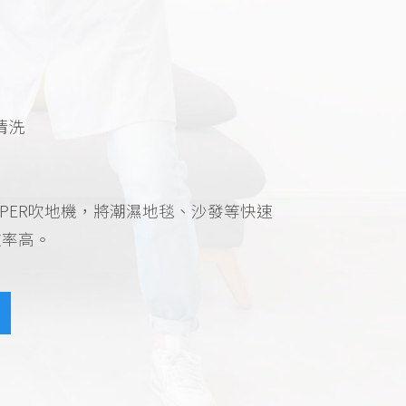
清洗
PER吹地機，將潮濕地毯、沙發等快速
效率高。