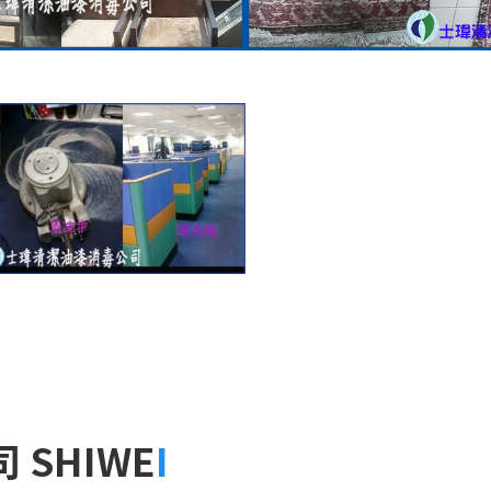
SHIWE
I